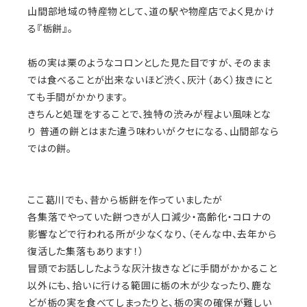
山間部地域の特産物として、道の駅や物産店でよく見かけ
る『栃餅』。
栃の実は栗のようなコロンとした見た目ですが、そのまま
では食べることが出来ないほど渋く、灰汁（あく）抜きにと
ても手間がかかります。
きちんと処理をすることで、独特の渋みが程よい風味とな
り 普通の餅とはまた違う味わいがクセになる、山間部なら
ではの餅。
ここ葛川でも、昔から栃餅を作っていましたが
各集落でやっていた餅つきが人口減少・高齢化・コロナの
影響などで行われる所が少なくなり、（そんな中、去年から
復活した集落もあります！）
冒頭でお話ししたような灰汁抜きなどに手間がかかること
以外にも、拾いに行ける範囲に栃の木が少なったり、鹿な
どが栃の実を食べてしまったりと、栃の実の確保が難しい