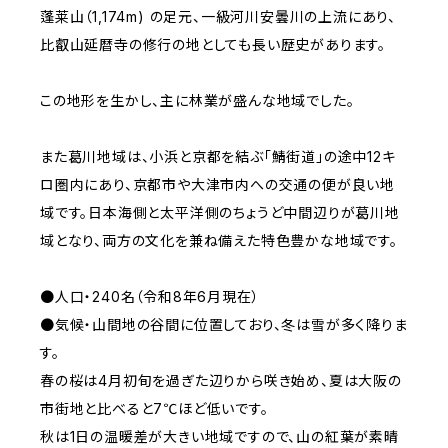
蓬莱山（1,174m) の足元、一級河川安曇川の上流にあり、
比叡山延暦寺の修行の地としても長い歴史があります。
この地形を生かし、主に林業が盛んな地域でした。
また葛川地域は、小浜と京都を結ぶ「鯖街道」の途中12キ
ロ圏内にあり、京都市や大津市内への交通の便が良い地
域です。日本海側と太平洋側のちょうど中間辺りが葛川地
域となり、両方の文化を兼ね備えた特色豊かな地域です。
●人口・240名（令和8年6月現在）
●気候・山間地の谷間に位置しており、冬は雪が多く降りま
す。
春の桜は4月初旬を過ぎた辺りから咲き始め、夏は大阪の
市街地と比べると7℃ほど低いです。
秋は1日の温暖差が大きい地域ですので、山の紅葉が素晴