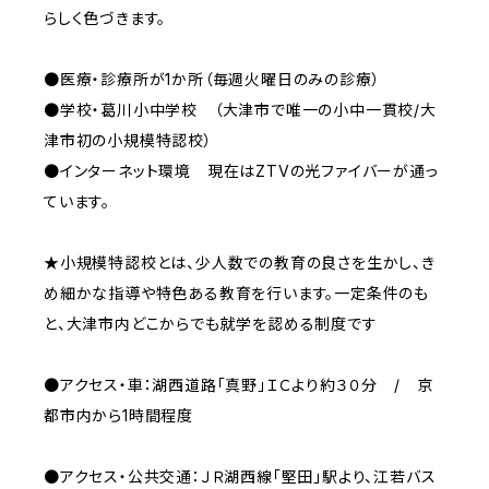
らしく色づきます。
●医療・診療所が1か所（毎週火曜日のみの診療）
●学校・葛川小中学校 （大津市で唯一の小中一貫校/大
津市初の小規模特認校）
●インターネット環境 現在はZTVの光ファイバーが通っ
ています。
★小規模特認校とは、少人数での教育の良さを生かし、き
め細かな指導や特色ある教育を行います。一定条件のも
と、大津市内どこからでも就学を認める制度です
●アクセス・車：湖西道路「真野」ＩＣより約３０分 / 京
都市内から1時間程度
●アクセス・公共交通：ＪＲ湖西線「堅田」駅より、江若バス